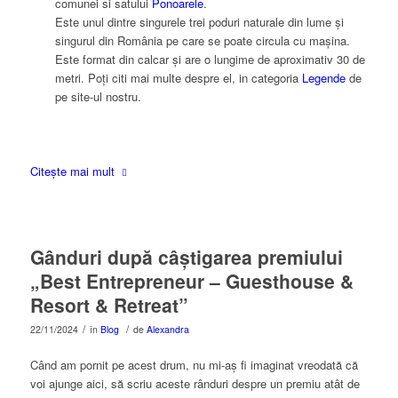
comunei si satului
Ponoarele
.
Este unul dintre singurele trei poduri naturale din lume și
singurul din România pe care se poate circula cu mașina.
Este format din calcar și are o lungime de aproximativ 30 de
metri. Poți citi mai multe despre el, in categoria
Legende
de
pe site-ul nostru.
Citește mai mult
Gânduri după câștigarea premiului
„Best Entrepreneur – Guesthouse &
Resort & Retreat”
/
/
22/11/2024
în
Blog
de
Alexandra
Când am pornit pe acest drum, nu mi-aș fi imaginat vreodată că
voi ajunge aici, să scriu aceste rânduri despre un premiu atât de