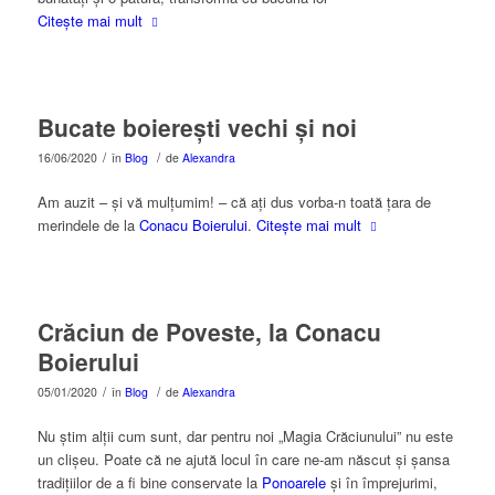
Citește mai mult
Bucate boierești vechi și noi
/
/
16/06/2020
în
Blog
de
Alexandra
Am auzit – și vă mulțumim! – că ați dus vorba-n toată țara de
merindele de la
Conacu Boierului
.
Citește mai mult
Crăciun de Poveste, la Conacu
Boierului
/
/
05/01/2020
în
Blog
de
Alexandra
Nu știm alții cum sunt, dar pentru noi „Magia Crăciunului” nu este
un clișeu. Poate că ne ajută locul în care ne-am născut și șansa
tradițiilor de a fi bine conservate la
Ponoarele
și în împrejurimi,