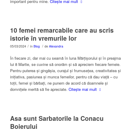
important pentru mine.
Citește mai mult
10 femei remarcabile care au scris
istorie în vremurile lor
/
/
05/03/2024
în
Blog
de
Alexandra
În fiecare zi, dar mai cu seamă în luna Mărțișorului și în preajma
lui 8 Martie, se cuvine să onorăm și să apreciem fiecare femeie.
Pentru puterea și gingășia, curajul și frumusețea, creativitatea și
inițiativa, pasiunea și munca femeilor, pentru că dau viață – cu
toții, femei și bărbați, ne punem de acord că doamnele și
domnițele merită să fie apreciate.
Citește mai mult
Asa sunt Sarbatorile la Conacu
Boierului