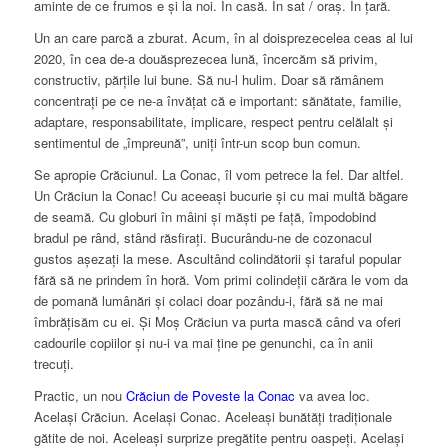
aminte de ce frumos e și la noi. În casă. În sat / oraș. În țară.
Un an care parcă a zburat. Acum, în al doisprezecelea ceas al lui
2020, în cea de-a douăsprezecea lună, încercăm să privim,
constructiv, părțile lui bune. Să nu-l hulim. Doar să rămânem
concentrați pe ce ne-a învățat că e important: sănătate, familie,
adaptare, responsabilitate, implicare, respect pentru celălalt și
sentimentul de „împreună”, uniți într-un scop bun comun.
Se apropie Crăciunul. La Conac, îl vom petrece la fel. Dar altfel.
Un Crăciun la Conac! Cu aceeași bucurie și cu mai multă băgare
de seamă. Cu globuri în mâini și măști pe față, împodobind
bradul pe rând, stând răsfirați. Bucurându-ne de cozonacul
gustos așezați la mese. Ascultând colindătorii și taraful popular
fără să ne prindem în horă. Vom primi colindeții cărăra le vom da
de pomană lumânări și colaci doar pozându-i, fără să ne mai
îmbrățisăm cu ei. Și Moș Crăciun va purta mască când va oferi
cadourile copiilor și nu-i va mai ține pe genunchi, ca în anii
trecuți.
Practic, un nou
Crăciun de Poveste la Conac
va avea loc.
Același Crăciun. Același Conac. Aceleași bunătăți tradiționale
gătite de noi. Aceleași surprize pregătite pentru oaspeți. Același