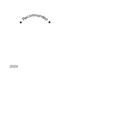
★ Recommended ★
2024
Conacu' Boierului