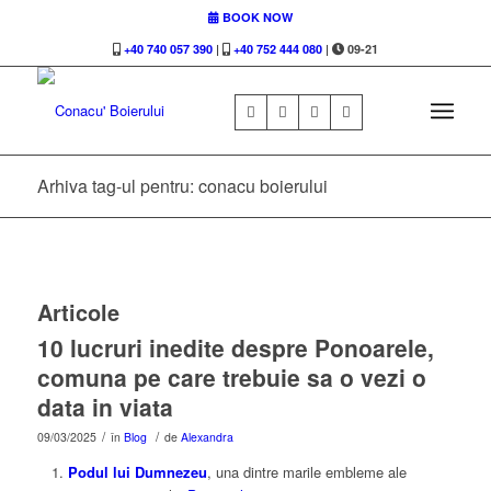
BOOK NOW
+40 740 057 390
|
+40 752 444 080
|
09-21
Arhiva tag-ul pentru: conacu boierului
Articole
10 lucruri inedite despre Ponoarele,
comuna pe care trebuie sa o vezi o
data in viata
/
/
09/03/2025
în
Blog
de
Alexandra
Podul lui Dumnezeu
, una dintre marile embleme ale