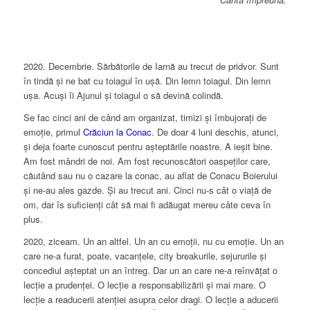
2020. Decembrie. Sărbătorile de Iarnă au trecut de pridvor. Sunt
în tindă și ne bat cu toiagul în ușă. Din lemn toiagul. Din lemn
ușa. Acuși îi Ajunul și toiagul o să devină colindă.
Se fac cinci ani de când am organizat, timizi și îmbujorați de
emoție, primul
Crăciun la Conac
. De doar 4 luni deschis, atunci,
și deja foarte cunoscut pentru așteptările noastre. A ieșit bine.
Am fost mândri de noi. Am fost recunoscători oaspeților care,
căutând sau nu o cazare la conac, au aflat de Conacu Boierului
și ne-au ales gazde. Și au trecut ani. Cinci nu-s cât o viață de
om, dar îs suficienți cât să mai fi adăugat mereu câte ceva în
plus.
2020, ziceam. Un an altfel. Un an cu emoții, nu cu emoție. Un an
care ne-a furat, poate, vacanțele, city breakurile, sejururile și
concediul așteptat un an întreg. Dar un an care ne-a reînvățat o
lecție a prudenței. O lecție a responsabilizării și mai mare. O
lecție a readucerii atenției asupra celor dragi. O lecție a aducerii