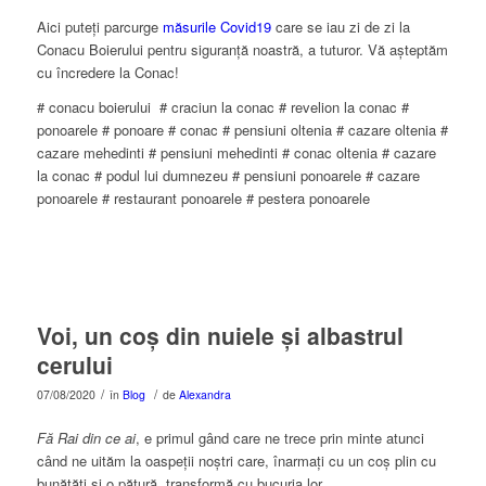
Aici puteți parcurge
măsurile Covid19
care se iau zi de zi la
Conacu Boierului pentru siguranță noastră, a tuturor. Vă așteptăm
cu încredere la Conac!
# conacu boierului # craciun la conac # revelion la conac #
ponoarele # ponoare # conac # pensiuni oltenia # cazare oltenia #
cazare mehedinti # pensiuni mehedinti # conac oltenia # cazare
la conac # podul lui dumnezeu # pensiuni ponoarele # cazare
ponoarele # restaurant ponoarele # pestera ponoarele
Voi, un coș din nuiele și albastrul
cerului
/
/
07/08/2020
în
Blog
de
Alexandra
Fă Rai din ce ai
, e primul gând care ne trece prin minte atunci
când ne uităm la oaspeții noștri care, înarmați cu un coș plin cu
bunătăți și o pătură, transformă cu bucuria lor