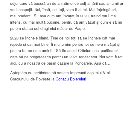
sejur care vă bucură an de an, din orice colț al țării sau al lumii ar
veni oaspeții. Noi, însă, noi toți, vom fi altfel. Mai înțelegători,
mai prudenți. Și, așa cum am învățat în 2020, trăind totul mai
intens, cu mai multă bucurie, pentru că am văzut și cum e să nu
putem sta cu cei dragi nici măcar de Paște.
2020 se încheie blând. Ține de noi toți să se încheie cât mai
repede și cât mai bine. Îi mulțumim pentru tot ce ne-a învățat și
pentru tot ce ne-a amintit! Să fie acest Crăciun unul purificator,
care să ne pregătească pentru un 2021 renăscător. Noi vom fi tot
aici, cu a noastră de basm cazare la Ponoarele. Așa că…
Așteptăm cu nerăbdare să scriem împreună capitolul V al
Crăciunului de Poveste la
Conacu Boierului
!