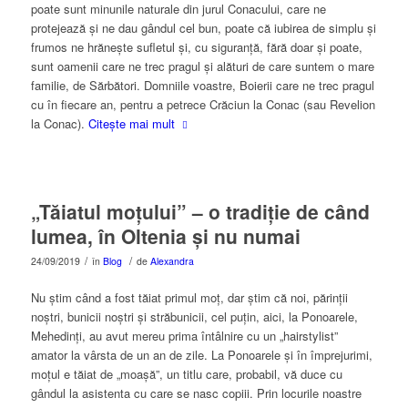
poate sunt minunile naturale din jurul Conacului, care ne
protejează și ne dau gândul cel bun, poate că iubirea de simplu și
frumos ne hrănește sufletul și, cu siguranță, fără doar și poate,
sunt oamenii care ne trec pragul și alături de care suntem o mare
familie, de Sărbători. Domniile voastre, Boierii care ne trec pragul
cu în fiecare an, pentru a petrece Crăciun la Conac (sau Revelion
la Conac).
Citește mai mult
„Tăiatul moțului” – o tradiție de când
lumea, în Oltenia și nu numai
/
/
24/09/2019
în
Blog
de
Alexandra
Nu știm când a fost tăiat primul moț, dar știm că noi, părinții
noștri, bunicii noștri și străbunicii, cel puțin, aici, la Ponoarele,
Mehedinți, au avut mereu prima întâlnire cu un „hairstylist”
amator la vârsta de un an de zile. La Ponoarele și în împrejurimi,
moțul e tăiat de „moașă”, un titlu care, probabil, vă duce cu
gândul la asistenta cu care se nasc copiii. Prin locurile noastre