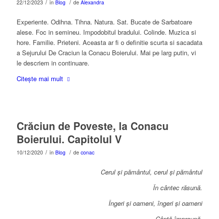
/
/
22/12/2023
în
Blog
de
Alexandra
Experiente. Odihna. Tihna. Natura. Sat. Bucate de Sarbatoare
alese. Foc in semineu. Impodobitul bradului. Colinde. Muzica si
hore. Familie. Prieteni. Aceasta ar fi o definitie scurta si sacadata
a Sejurului De Craciun la Conacu Boierului. Mai pe larg putin, vi
le descriem in continuare.
Citește mai mult
Crăciun de Poveste, la Conacu
Boierului. Capitolul V
/
/
10/12/2020
în
Blog
de
conac
Cerul și pământul, cerul și pământul
În cântec răsună.
Îngeri și oameni, îngeri și oameni
Cântă împreună.