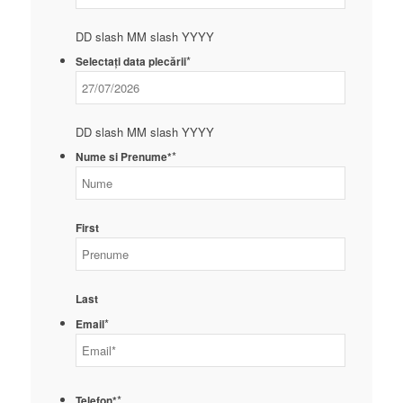
DD slash MM slash YYYY
*
Selectați data plecării
DD slash MM slash YYYY
*
Nume si Prenume*
First
Last
*
Email
*
Telefon*