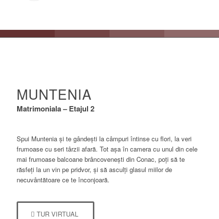
MUNTENIA
Matrimoniala – Etajul 2
Spui Muntenia și te gândești la câmpuri întinse cu flori, la veri
frumoase cu seri târzii afară. Tot așa în camera cu unul din cele
mai frumoase balcoane brâncovenești din Conac, poți să te
răsfeți la un vin pe pridvor, și să asculți glasul miilor de
necuvântătoare ce te înconjoară.
TUR VIRTUAL