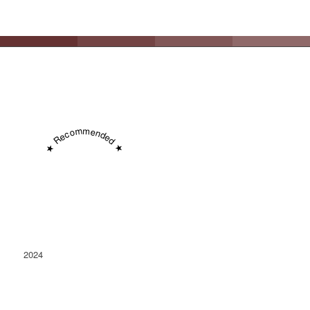
★ Recommended ★
2024
Conacu' Boierului