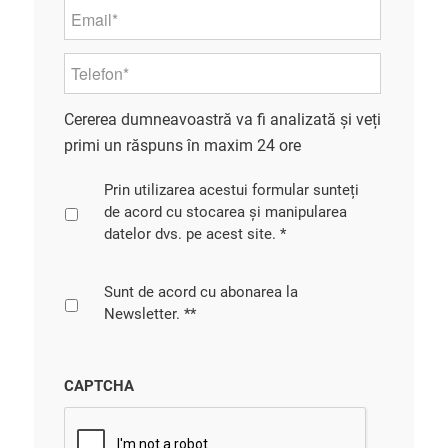
Email
*
Telefon*
*
Cererea dumneavoastră va fi analizată și veți
primi un răspuns în maxim 24 ore
GDPR
*
Prin utilizarea acestui formular sunteți
de acord cu stocarea și manipularea
datelor dvs. pe acest site. *
Newsletter
Sunt de acord cu abonarea la
Newsletter. **
CAPTCHA