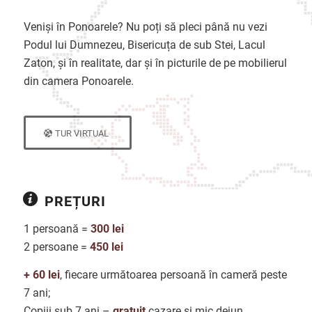
Veniși în Ponoarele? Nu poți să pleci până nu vezi
Podul lui Dumnezeu, Bisericuța de sub Stei, Lacul
Zaton, și în realitate, dar și în picturile de pe mobilierul
din camera Ponoarele.
TUR VIRTUAL
PREȚURI
1 persoană =
300 lei
2 persoane =
450 lei
+ 60 lei
, fiecare următoarea persoană în cameră peste
7 ani;
Copiii sub 7 ani –
gratuit
cazare și mic dejun