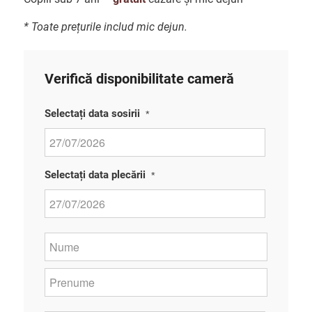
* Toate prețurile includ mic dejun.
Verifică disponibilitate cameră
Selectați data sosirii
*
DD
Selectați data plecării
*
slash
MM
slash
DD
YYYY
Nume
slash
si
MM
Prenume*
*
First
slash
YYYY
Last