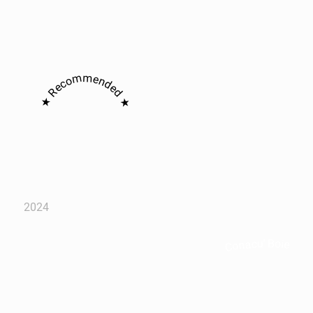
★ Recommended ★
2024
Conacu' Boierului