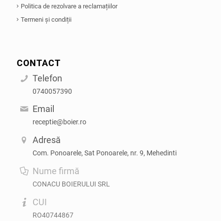
Politica de rezolvare a reclamațiilor
Termeni și condiții
CONTACT
Telefon
0740057390
Email
receptie@boier.ro
Adresă
Com. Ponoarele, Sat Ponoarele, nr. 9, Mehedinti
Nume firmă
CONACU BOIERULUI SRL
CUI
RO40744867