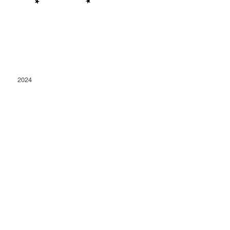
2024
Conacu' Boierului