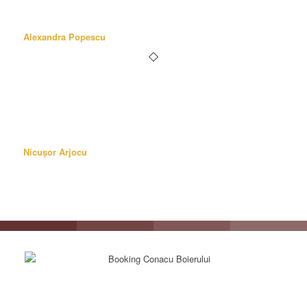
curatenia din conac (nu cred ca exista vreo suprafata care sa nu
fie curatata in permanenta).”
Alexandra Popescu
“Atmosferă caldă și prietenoasă, produse tradiționale de calitate,
un loc frumos, unde timpul se scurge altfel și acel ceva, care te
face să-ți dorești să revii acolo, să îți aduci prietenii care nu știu
de acest loc minunat, să-l recomanzi și altora, pentru că da,
calitatea își spune cuvântul.”
Nicușor Arjocu