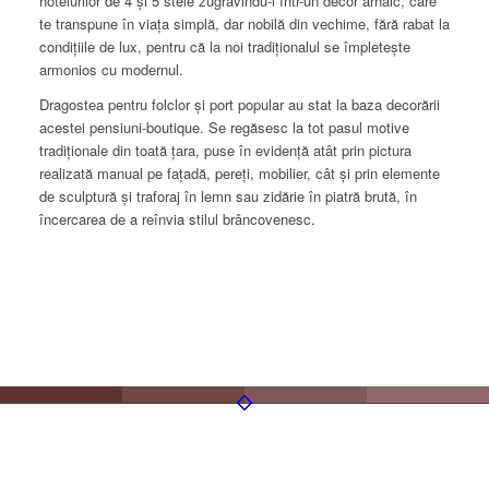
hotelurilor de 4 și 5 stele zugrăvindu-l într-un decor arhaic, care
te transpune în viața simplă, dar nobilă din vechime, fără rabat la
condițiile de lux, pentru că la noi tradiţionalul se împletește
armonios cu modernul.
Dragostea pentru folclor și port popular au stat la baza decorării
acestei pensiuni-boutique. Se regăsesc la tot pasul motive
tradiționale din toată țara, puse în evidență atât prin pictura
realizată manual pe fațadă, pereți, mobilier, cât și prin elemente
de sculptură și traforaj în lemn sau zidărie în piatră brută, în
încercarea de a reînvia stilul brâncovenesc.