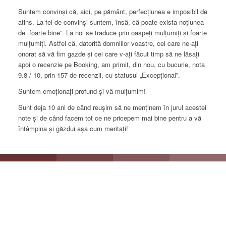
Suntem convinși că, aici, pe pământ, perfecțiunea e imposibil de
atins. La fel de convinși suntem, însă, că poate exista noțiunea
de „foarte bine”. La noi se traduce prin oaspeți mulțumiți și foarte
mulțumiți. Astfel că, datorită domniilor voastre, cei care ne-ați
onorat să vă fim gazde și cei care v-ați făcut timp să ne lăsați
apoi o recenzie pe Booking, am primit, din nou, cu bucurie, nota
9.8 / 10, prin 157 de recenzii, cu statusul „Excepțional”.
Suntem emoționați profund și vă mulțumim!
Sunt deja 10 ani de când reușim să ne menținem în jurul acestei
note și de când facem tot ce ne pricepem mai bine pentru a vă
întâmpina și găzdui așa cum meritați!