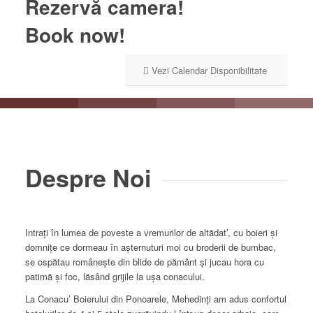
Rezervă camera!
Book now!
Vezi Calendar Disponibilitate
Despre Noi
Intrați în lumea de poveste a vremurilor de altădat’, cu boieri și
domnițe ce dormeau în așternuturi moi cu broderii de bumbac,
se ospătau românește din blide de pământ și jucau hora cu
patimă și foc, lăsând grijile la ușa conacului.
La Conacu’ Boierului din Ponoarele, Mehedinți am adus confortul