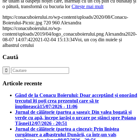
ne uităm la oaspeții noștri care, înarmați cu un coș plin cu bunătăți și
o pătură, transformă cu bucuria lor
Citește mai mult
https://conacuboierului.ro/wp-content/uploads/2020/08/Conacu-
Boierului-Picnic.jpg
720
960
Alexandra
https://conacuboierului.ro/wp-
content/uploads/2019/04/logo_conacuboierului.png
Alexandra
2020-
08-07 14:07:42
2021-02-04 15:13:34
Voi, un coș din nuiele și
albastrul cerului
Caută
Articole recente
Gând de la Conacu Boierului: Doar acceptând și onorând
trecutul îți poți crea prezentul care să te
împlinească
15/07/2026 - 11:06
Jurnal de călătorie (partea a șasea): Din valea bogată și
verde cu apă, începe iarăși o urcare pe stânci spre Poiana
Țăsnei
12/07/2026 - 20:51
Jurnal de călătorie (partea a cincea): Prin liniștea
curgătoare a albastrului Dunării, ca într-un vals