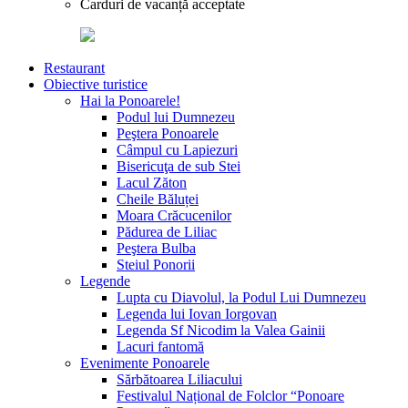
Carduri de vacanță acceptate
Restaurant
Obiective turistice
Hai la Ponoarele!
Podul lui Dumnezeu
Peştera Ponoarele
Câmpul cu Lapiezuri
Bisericuţa de sub Stei
Lacul Zăton
Cheile Băluței
Moara Crăcucenilor
Pădurea de Liliac
Peştera Bulba
Steiul Ponorii
Legende
Lupta cu Diavolul, la Podul Lui Dumnezeu
Legenda lui Iovan Iorgovan
Legenda Sf Nicodim la Valea Gainii
Lacuri fantomă
Evenimente Ponoarele
Sărbătoarea Liliacului
Festivalul Național de Folclor “Ponoare