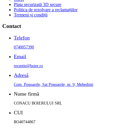
Plata securizată 3D secure
Politica de rezolvare a reclamațiilor
Termeni și condiții
Contact
Telefon
0740057390
Email
receptie@boier.ro
Adresă
Com. Ponoarele, Sat Ponoarele, nr. 9, Mehedinti
Nume firmă
CONACU BOIERULUI SRL
CUI
RO40744867