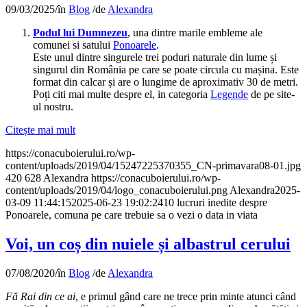
09/03/2025
/
în
Blog
/
de
Alexandra
Podul lui Dumnezeu
, una dintre marile embleme ale
comunei si satului
Ponoarele
.
Este unul dintre singurele trei poduri naturale din lume și
singurul din România pe care se poate circula cu mașina. Este
format din calcar și are o lungime de aproximativ 30 de metri.
Poți citi mai multe despre el, in categoria
Legende
de pe site-
ul nostru.
Citește mai mult
https://conacuboierului.ro/wp-
content/uploads/2019/04/15247225370355_CN-primavara08-01.jpg
420
628
Alexandra
https://conacuboierului.ro/wp-
content/uploads/2019/04/logo_conacuboierului.png
Alexandra
2025-
03-09 11:44:15
2025-06-23 19:02:24
10 lucruri inedite despre
Ponoarele, comuna pe care trebuie sa o vezi o data in viata
Voi, un coș din nuiele și albastrul cerului
07/08/2020
/
în
Blog
/
de
Alexandra
Fă Rai din ce ai
, e primul gând care ne trece prin minte atunci când