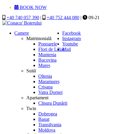
BOOK NOW
+40 740 057 390
|
+40 752 444 080
|
09-21
Camere
Facebook
Matrimonială
Instagram
Ponoarele
Youtube
Flori de Liliac
Mail
Muntenia
Bucovina
Mureș
Suită
Oltenia
Maramureș
Crișana
Vatra Dornei
Apartament
Clisura Dunării
Twin
Dobrogea
Banat
Transilvania
Moldova