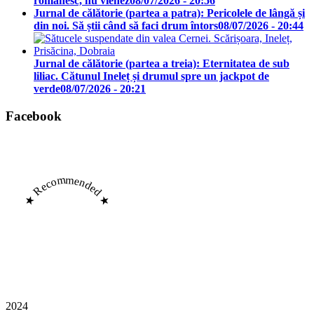
românesc, nu vienez
08/07/2026 - 20:56
Jurnal de călătorie (partea a patra): Pericolele de lângă și
din noi. Să știi când să faci drum întors
08/07/2026 - 20:44
Jurnal de călătorie (partea a treia): Eternitatea de sub
liliac. Cătunul Ineleț și drumul spre un jackpot de
verde
08/07/2026 - 20:21
Facebook
★ Recommended ★
2024