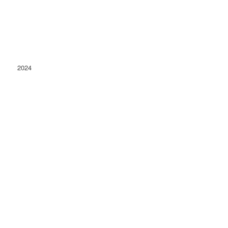
2024
Conacu' Boierului