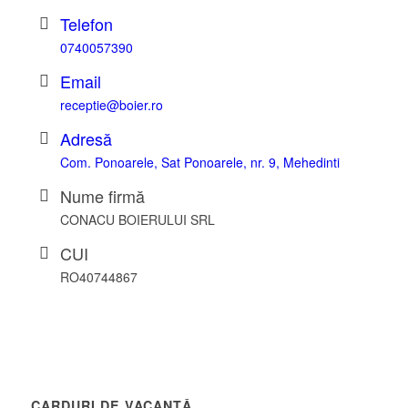
Telefon
0740057390
Email
receptie@boier.ro
Adresă
Com. Ponoarele, Sat Ponoarele, nr. 9, Mehedinti
Nume firmă
CONACU BOIERULUI SRL
CUI
RO40744867
CARDURI DE VACANȚĂ