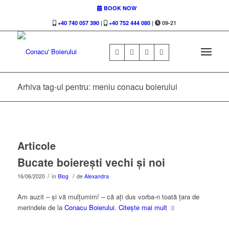
BOOK NOW
+40 740 057 390
|
+40 752 444 080
|
09-21
Arhiva tag-ul pentru: meniu conacu boierului
Articole
Bucate boierești vechi și noi
/
/
16/06/2020
în
Blog
de
Alexandra
Am auzit – și vă mulțumim! – că ați dus vorba-n toată țara de
merindele de la
Conacu Boierului
.
Citește mai mult