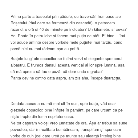
Prima parte a traseului prin pădure, cu traversări frumoase ale
Roșetului (râul care se formează din cascadă), o petrecem
râzând: o oră si 40 de minute pe indicator? Un kilometru si ceva?
Ha! Poate în patru labe și facem mai puțin de atât. Ei bine… îmi
voi aduce aminte despre vorbele mele puțintel mai târziu, când
parcă nici nu mai râdeam așa cu poftă.
Brațele lungi ale copacilor se întind verzi și elegante spre cerul
albastru. E frumos dansul acesta vertical al lor spre lumină, așa
că mă opresc să fac o poză, că doar unde e graba?
Panta devine dintr-o dată aspră, am zis aha, începe distracția.
De data aceasta nu mă mai uit în sus, spre brațe, văd doar
gleznele copacilor, bine înfipte în pământ, pe care urcăm ca pe
niște trepte din lemn neprietenoase.
Ne tot cățărăm voioși vreo jumătate de oră. Așa ar trebui să sune
povestea, dar în realitate bombăneam, transpiram și spuneam
vorbe de duh (cei care urcă pe munte sau aleargă înțeleg bine