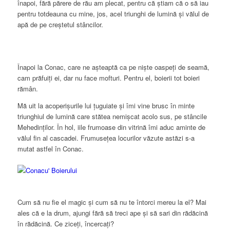
înapoi, fără părere de rău am plecat, pentru că știam că o să iau
pentru totdeauna cu mine, jos, acel triunghi de lumină și vălul de
apă de pe creștetul stâncilor.
Înapoi la Conac, care ne așteaptă ca pe niște oaspeți de seamă,
cam prăfuiți ei, dar nu face mofturi. Pentru el, boierii tot boieri
rămân.
Mă uit la acoperișurile lui țuguiate și îmi vine brusc în minte
triunghiul de lumină care stătea nemișcat acolo sus, pe stâncile
Mehedinților. În hol, iile frumoase din vitrină îmi aduc aminte de
vălul fin al cascadei. Frumusețea locurilor văzute astăzi s-a
mutat astfel în Conac.
Cum să nu fie el magic și cum să nu te întorci mereu la el? Mai
ales că e la drum, ajungi fără să treci ape și să sari din rădăcină
în rădăcină. Ce ziceți, încercați?