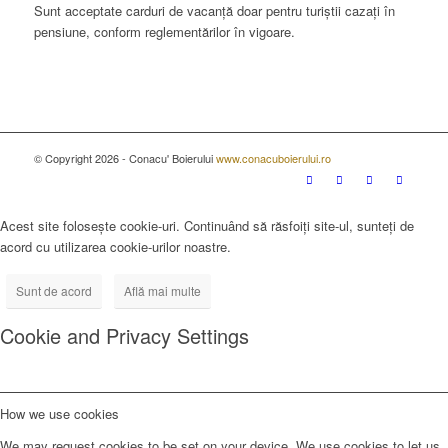
Sunt acceptate carduri de vacanță doar pentru turiștii cazați în
pensiune, conform reglementărilor în vigoare.
© Copyright 2026 - Conacu' Boierului
www.conacuboierului.ro
Acest site folosește cookie-uri. Continuând să răsfoiți site-ul, sunteți de
acord cu utilizarea cookie-urilor noastre.
Sunt de acord
Află mai multe
Cookie and Privacy Settings
How we use cookies
We may request cookies to be set on your device. We use cookies to let us