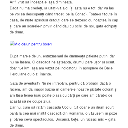
Ar fi vrut să înceapă el așa dimineața.
Dacă nu mă credeți, ia uitați-vă aici (și asta nu e tot, dar vă las
pe voi să descoperiți când treceți pe la Conac). Toate-s făcute în
casă, de niște spiriduși drăguți care se trezesc cu noaptea în cap
și care au soarele-n priviri când dau cu ochii de noi, gata echipați
de drum.
După marele dejun, entuziasmul de dimineață pălește puțin, dar
nu ne lăsăm. O cascadă ne așteaptă, drumul pare ușor și scurt,
doar 1,4 km, așa am văzut pe indicatorul în apropiere de Băile
Herculane cu o zi înainte.
Gata de aventură? Nu ne întrebăm, pentru că probabil dacă o
facem, am da înapoi buzna în camerele noastre pictate colorat și
am lăsa lenea (sau poate plasa cu cărți pe care am cărat-o de
acasă) să ne ocupe ziua.
Dar nu, cum să ratăm cascada Cociu. Că doar e un drum scurt
până la cea mai înaltă cascadă din România, o văzusem în poze
și părea ceva spectaculos. Bocanci, bețe, un rucsac mic – gata
de drum.