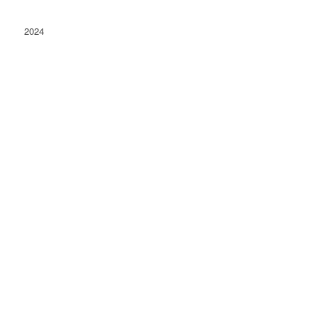
2024
Conacu' Boierului