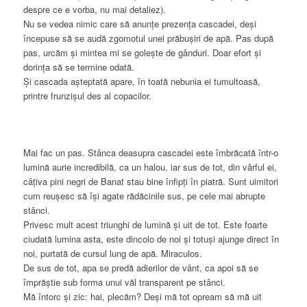
despre ce e vorba, nu mai detaliez).
Nu se vedea nimic care să anunțe prezența cascadei, deși
începuse să se audă zgomotul unei prăbușiri de apă. Pas după
pas, urcăm și mintea mi se golește de gânduri. Doar efort și
dorința să se termine odată.
Și cascada așteptată apare, în toată nebunia ei tumultoasă,
printre frunzișul des al copacilor.
Mai fac un pas. Stânca deasupra cascadei este îmbrăcată într-o
lumină aurie incredibilă, ca un halou, iar sus de tot, din vârful ei,
câțiva pini negri de Banat stau bine înfipți în piatră. Sunt uimitori
cum reușesc să își agate rădăcinile sus, pe cele mai abrupte
stânci.
Privesc mult acest triunghi de lumină și uit de tot. Este foarte
ciudată lumina asta, este dincolo de noi și totuși ajunge direct în
noi, purtată de cursul lung de apă. Miraculos.
De sus de tot, apa se predă adierilor de vânt, ca apoi să se
împrăștie sub forma unui văl transparent pe stânci.
Mă întorc și zic: hai, plecăm? Deși mă tot opream să mă uit