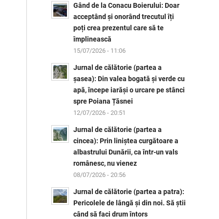
Gând de la Conacu Boierului: Doar
acceptând și onorând trecutul îți
poți crea prezentul care să te
împlinească
15/07/2026 - 11:06
Jurnal de călătorie (partea a
șasea): Din valea bogată și verde cu
apă, începe iarăși o urcare pe stânci
spre Poiana Țăsnei
12/07/2026 - 20:51
Jurnal de călătorie (partea a
cincea): Prin liniștea curgătoare a
albastrului Dunării, ca într-un vals
românesc, nu vienez
08/07/2026 - 20:56
Jurnal de călătorie (partea a patra):
Pericolele de lângă și din noi. Să știi
când să faci drum întors