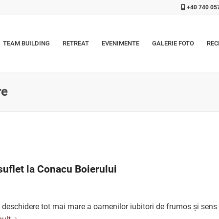
+40 740 05
TEAM BUILDING
RETREAT
EVENIMENTE
GALERIE FOTO
REC
re
suflet la Conacu Boierului
, o deschidere tot mai mare a oamenilor iubitori de frumos și sens