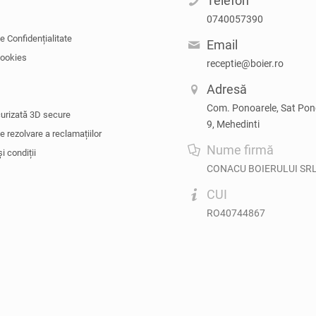
Telefon
0740057390
de Confidențialitate
Email
cookies
receptie@boier.ro
Adresă
Com. Ponoarele, Sat Pono
curizată 3D secure
9, Mehedinti
de rezolvare a reclamațiilor
Nume firmă
i condiții
CONACU BOIERULUI SR
CUI
RO40744867
rului