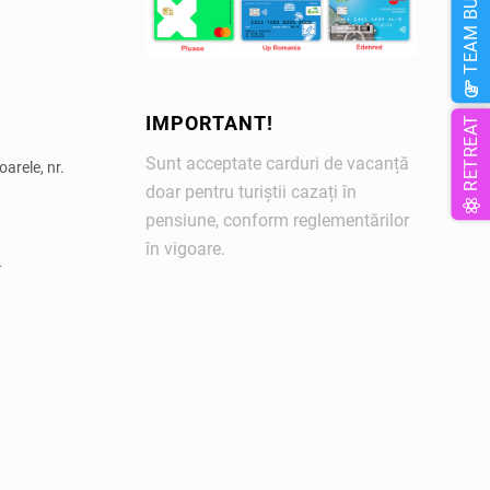
TEAM BUILDING
IMPORTANT!
RETREAT
Sunt acceptate carduri de vacanță
arele, nr.
doar pentru turiștii cazați în
pensiune, conform reglementărilor
în vigoare.
L