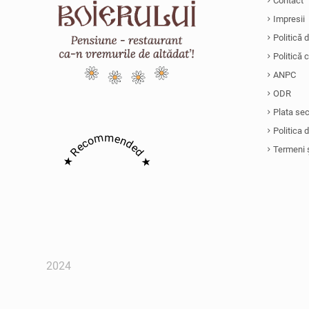
Contact
Impresii
Politică 
Politică 
ANPC
ODR
Plata se
Politica 
★ Recommended ★
Termeni ș
2024
Conacu' Boie