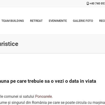
+40 740 05
TEAM BUILDING
RETREAT
EVENIMENTE
GALERIE FOTO
REC
ristice
una pe care trebuie sa o vezi o data in viata
ale comunei si satului
Ponoarele
.
n lume și singurul din România pe care se poate circula cu mașina