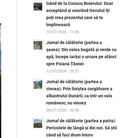
Gând de la Conacu Boierului: Doar
acceptând și onorând trecutul îți
poți crea prezentul care să te
împlinească
15/07/2026 - 11:06
Jurnal de călătorie (partea a
șasea): Din valea bogată și verde cu
apă, începe iarăși o urcare pe stânci
spre Poiana Țăsnei
12/07/2026 - 20:51
Jurnal de călătorie (partea a
cincea): Prin liniștea curgătoare a
albastrului Dunării, ca într-un vals
românesc, nu vienez
08/07/2026 - 20:56
Jurnal de călătorie (partea a patra):
Pericolele de lângă și din noi. Să știi
când să faci drum întors