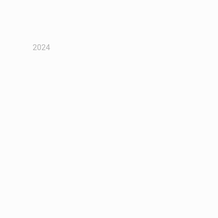
2024
Conacu' Boie