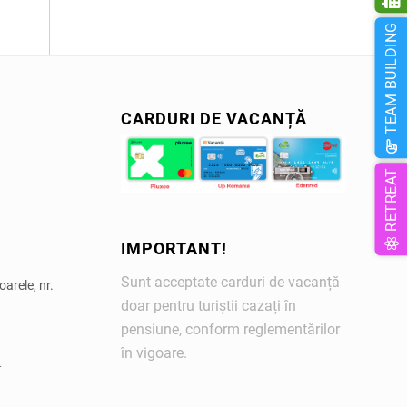
TEAM BUILDING
CARDURI DE VACANȚĂ
RETREAT
IMPORTANT!
Sunt acceptate carduri de vacanță
arele, nr.
doar pentru turiștii cazați în
pensiune, conform reglementărilor
în vigoare.
L