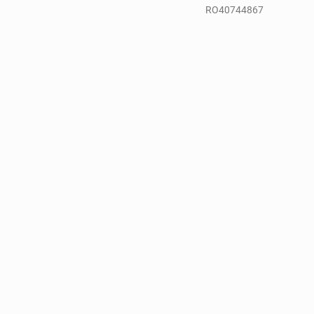
RO40744867
rului