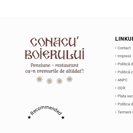
LINKU
Contact
Impresii
Politică 
Politică 
ANPC
ODR
Plata se
Politica 
★ Recommended ★
Termeni ș