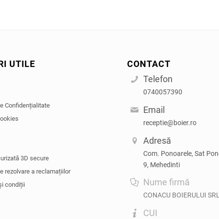
RI UTILE
CONTACT
Telefon
0740057390
de Confidențialitate
Email
cookies
receptie@boier.ro
Adresă
Com. Ponoarele, Sat Pono
curizată 3D secure
9, Mehedinti
de rezolvare a reclamațiilor
Nume firmă
i condiții
CONACU BOIERULUI SR
CUI