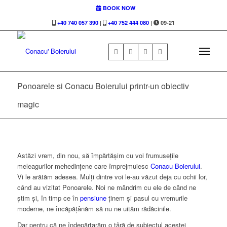
BOOK NOW
+40 740 057 390
|
+40 752 444 080
|
09-21
Ponoarele si Conacu Boierului printr-un obiectiv
magic
Astăzi vrem, din nou, să împărtășim cu voi frumusețile
meleagurilor mehedințene care împrejmuiesc
Conacu Boierului
.
Vi le arătăm adesea. Mulți dintre voi le-au văzut deja cu ochii lor,
când au vizitat Ponoarele. Noi ne mândrim cu ele de când ne
știm și, în timp ce în
pensiune
ținem și pasul cu vremurile
moderne, ne încăpățânăm să nu ne uităm rădăcinile.
Dar pentru că ne îndepărtarăm o țâră de subiectul acestei