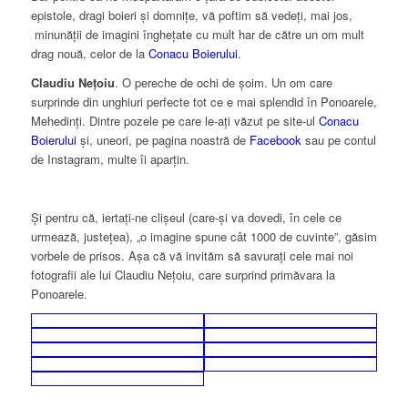
epistole, dragi boieri și domnițe, vă poftim să vedeți, mai jos,
minunății de imagini înghețate cu mult har de către un om mult
drag nouă, celor de la
Conacu Boierului
.
Claudiu Nețoiu
. O pereche de ochi de șoim. Un om care
surprinde din unghiuri perfecte tot ce e mai splendid în Ponoarele,
Mehedinți. Dintre pozele pe care le-ați văzut pe site-ul
Conacu
Boierului
și, uneori, pe pagina noastră de
Facebook
sau pe contul
de Instagram, multe îi aparțin.
Și pentru că, iertați-ne clișeul (care-și va dovedi, în cele ce
urmează, justețea), „o imagine spune cât 1000 de cuvinte”, găsim
vorbele de prisos. Așa că vă invităm să savurați cele mai noi
fotografii ale lui Claudiu Nețoiu, care surprind primăvara la
Ponoarele.