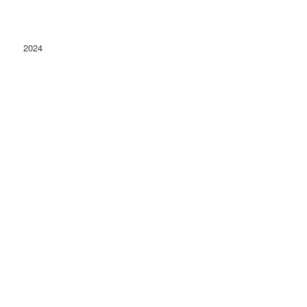
2024
Conacu' Boierului