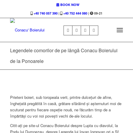
BOOK NOW
+40 740 057 390
|
+40 752 444 080
|
09-21
Legendele comorilor de pe lângă Conacu Boierului
de la Ponoarele
Prieteni boieri, sub toropeala verii, printre dulceţuri de afine,
îngheţată pregătită în casă, grătare sfârâind şi aşternuturi moi de
scuturat pentru fiecare ospeţie nouă, ne făcurăm timp de a
împărtăşi cu voi noi poveşti vechi de-ale locului.
Citit-aţi pe site-ul Conacu Boierului despre Lupta cu diavolul, la
Podu lui Dumnezeu, despre Legenda lui Iovan Iorgovan ori a Sf.