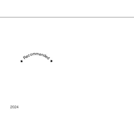
★ Recommended ★
2024
Conacu' Boierului