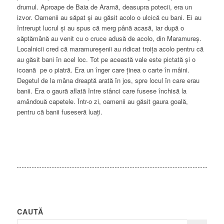
drumul. Aproape de Baia de Aramă, deasupra potecii, era un
izvor. Oamenii au săpat şi au găsit acolo o ulcică cu bani. Ei au
întrerupt lucrul şi au spus că merg până acasă, iar după o
săptămână au venit cu o cruce adusă de acolo, din Maramureş.
Localnicii cred că maramureşenii au ridicat troiţa acolo pentru că
au găsit bani în acel loc. Tot pe această vale este pictată şi o
icoană pe o piatră. Era un înger care ţinea o carte în mâini.
Degetul de la mâna dreaptă arată în jos, spre locul în care erau
banii. Era o gaură aflată între stânci care fusese închisă la
amândouă capetele. Într-o zi, oamenii au găsit gaura goală,
pentru că banii fuseseră luaţi.
CAUTĂ