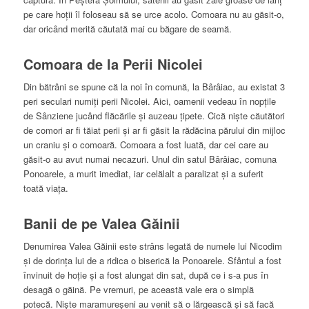
pe care hoţii îl foloseau să se urce acolo. Comoara nu au găsit-o,
dar oricând merită căutată mai cu băgare de seamă.
Comoara de la Perii Nicolei
Din bătrâni se spune că la noi în comună, la Bârâiac, au existat 3
peri seculari numiţi perii Nicolei. Aici, oamenii vedeau în nopţile
de Sânziene jucând flăcările şi auzeau ţipete. Cică nişte căutători
de comori ar fi tăiat perii şi ar fi găsit la rădăcina părului din mijloc
un craniu şi o comoară. Comoara a fost luată, dar cei care au
găsit-o au avut numai necazuri. Unul din satul Bârâiac, comuna
Ponoarele, a murit imediat, iar celălalt a paralizat şi a suferit
toată viaţa.
Banii de pe Valea Găinii
Denumirea Valea Găinii este strâns legată de numele lui Nicodim
şi de dorinţa lui de a ridica o biserică la Ponoarele. Sfântul a fost
învinuit de hoţie şi a fost alungat din sat, după ce i s-a pus în
desagă o găină. Pe vremuri, pe această vale era o simplă
potecă. Nişte maramureşeni au venit să o lărgească şi să facă