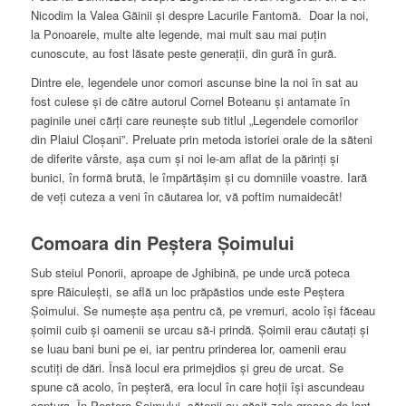
Nicodim la Valea Găinii şi despre Lacurile Fantomă. Doar la noi,
la Ponoarele, multe alte legende, mai mult sau mai puţin
cunoscute, au fost lăsate peste generaţii, din gură în gură.
Dintre ele, legendele unor comori ascunse bine la noi în sat au
fost culese şi de către autorul Cornel Boteanu şi antamate în
paginile unei cărţi care reuneşte sub titlul „Legendele comorilor
din Plaiul Cloşani”. Preluate prin metoda istoriei orale de la săteni
de diferite vârste, aşa cum şi noi le-am aflat de la părinţi şi
bunici, în formă brută, le împărtăşim şi cu domniile voastre. Iară
de veţi cuteza a veni în căutarea lor, vă poftim numaidecât!
Comoara din Peştera Şoimului
Sub steiul Ponorii, aproape de Jghibină, pe unde urcă poteca
spre Răiculeşti, se află un loc prăpăstios unde este Peştera
Şoimului. Se numeşte aşa pentru că, pe vremuri, acolo îşi făceau
şoimii cuib şi oamenii se urcau să-i prindă. Şoimii erau căutaţi şi
se luau bani buni pe ei, iar pentru prinderea lor, oamenii erau
scutiţi de dări. Însă locul era primejdios şi greu de urcat. Se
spune că acolo, în peşteră, era locul în care hoţii îşi ascundeau
captura. În Peştera Şoimului, sătenii au găsit zale groase de lanţ